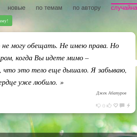
новые
по темам
по автору
случайна
аму!
 не могу обещать. Не имею права. Но
ром, когда Вы идете мимо –
, что это тело еще дышало. Я забываю,
ердце уже любило.
»
Джек Абатуров
0