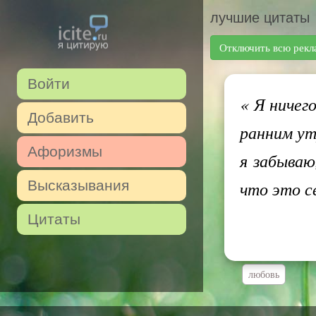
лучшие цитаты
Отключить всю рекл
Войти
«
Я ничего
Добавить
ранним ут
Афоризмы
я забываю
Высказывания
что это с
Цитаты
любовь