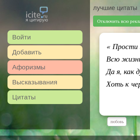
лучшие цитаты
Отключить всю рекл
Войти
«
Прости ж
Добавить
Всю жизнь 
Афоризмы
Да я, как 
Высказывания
Хоть к че
Цитаты
любовь