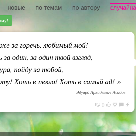
новые
по темам
по автору
случайна
аму!
е за горечь, любимый мой!
за один, за один твой взгляд,
дура, пойду за тобой,
рту! Хоть в пекло! Хоть в самый ад!
»
Эдуард Аркадьевич Асадов
0