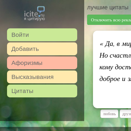
лучшие цитаты
Отключить всю рекл
Войти
«
Да, в ми
Добавить
Но счастл
Афоризмы
кому дост
Высказывания
доброе и 
Цитаты
любовь
друз