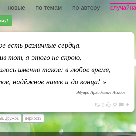
новые
по темам
по автору
случайна
аму!
ре есть различные сердца.
ив тот, я этого не скрою,
алось именно такое: в любое время,
злое, надёжное навек и до конца!
»
Эдуард Аркадьевич Асадов
0
ья, дружба
верность