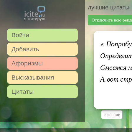
лучшие цитаты
Отключить всю рекл
Войти
«
Попробуй
Добавить
Определит
Афоризмы
Смеемся м
Высказывания
А вот стр
Цитаты
сознание