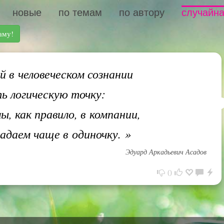
новые
по темам
по автору
случайна
аму!
 в человеческом сознании
ь логическую точку:
ы, как правило, в компании,
адаем чаще в одиночку.
»
Эдуард Аркадьевич Асадов
0