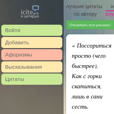
лучшие цитаты
н
по автору
слу
Отключить всю рекламу!
Войти
Добавить
«
Поссориться
просто (чего
Афоризмы
быстрее),
Высказывания
Как с горки
Цитаты
скатиться,
лишь в сани
сесть.