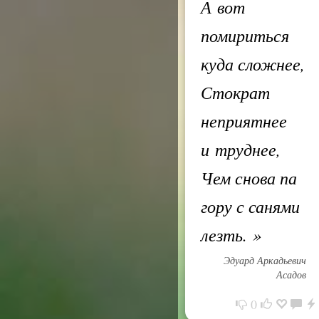
А вот
помириться
куда сложнее,
Стократ
неприятнее
и труднее,
Чем снова па
гору с санями
лезть.
»
Эдуард Аркадьевич
Асадов
0