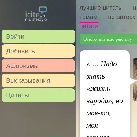
лучшие цитаты
н
темам
по автору
цитата
Войти
Отключить всю рекламу!
Добавить
«
… Надо
Афоризмы
знать
Высказывания
«жизнь
Цитаты
народа», но
моя-то,
моя
горькая