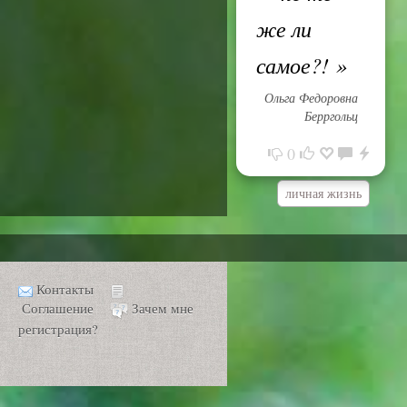
же ли
самое?!
»
Ольга Федоровна
Берргольц
0
личная жизнь
Контакты
Соглашение
Зачем мне
регистрация?