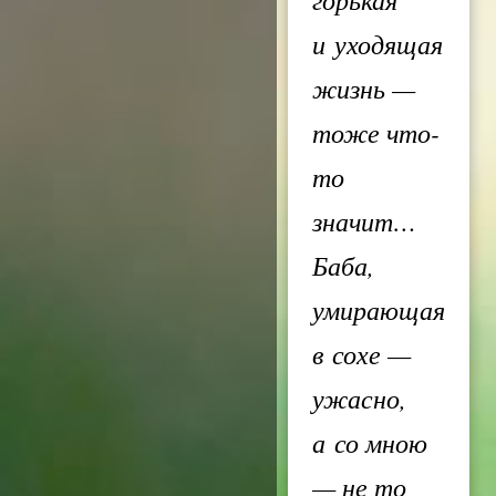
и уходящая
жизнь —
тоже что-
то
значит…
Баба,
умирающая
в сохе —
ужасно,
а со мною
— не то