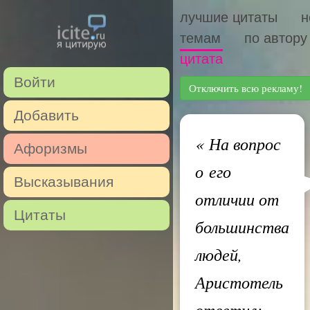
лучшие цитаты
н
темам
по автору
цитата
Войти
Отключить всю рекламу!
Добавить
«
На вопрос
Афоризмы
о его
Высказывания
отличии от
Цитаты
большинства
людей,
Аристотель
ответил: