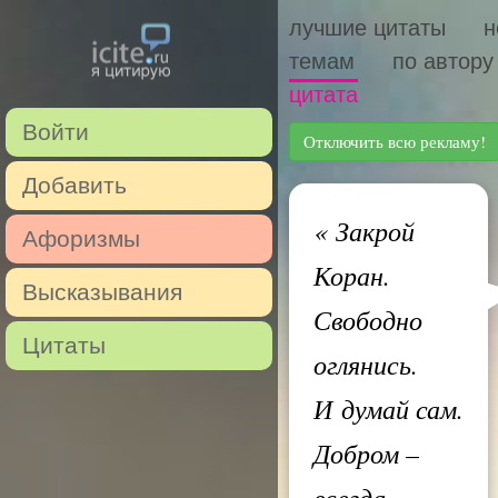
лучшие цитаты
н
темам
по автору
цитата
Войти
Отключить всю рекламу!
Добавить
«
Закрой
Афоризмы
Коран.
Высказывания
Свободно
Цитаты
оглянись.
И думай сам.
Добром –
всегда