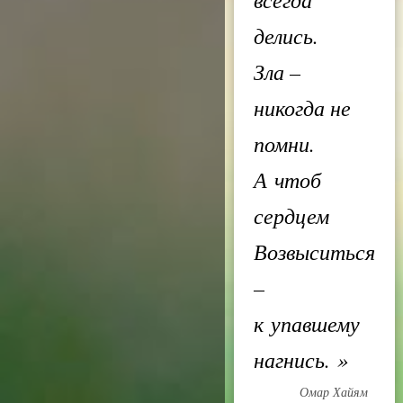
делись.
Зла –
никогда не
помни.
А чтоб
сердцем
Возвыситься
–
к упавшему
нагнись.
»
Омар Хайям