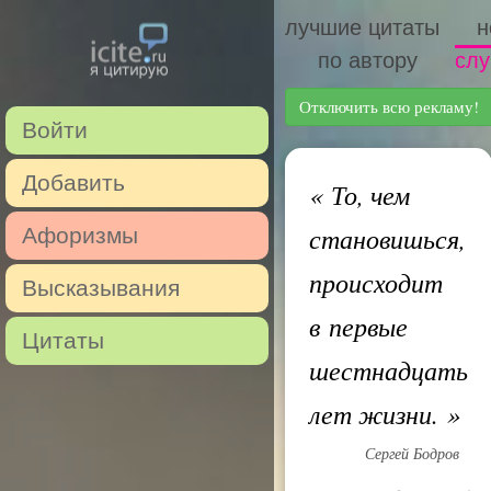
лучшие цитаты
н
по автору
слу
Отключить всю рекламу!
Войти
Добавить
«
То, чем
становишься,
Афоризмы
происходит
Высказывания
в первые
Цитаты
шестнадцать
лет жизни.
»
Сергей Бодров