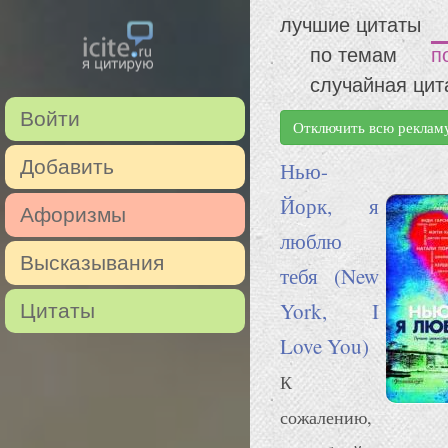
лучшие цитаты
по темам
п
случайная цит
Войти
Отключить всю реклам
Добавить
Нью-
Йорк, я
Афоризмы
люблю
Высказывания
тебя (New
York, I
Цитаты
Love You)
К
сожалению,