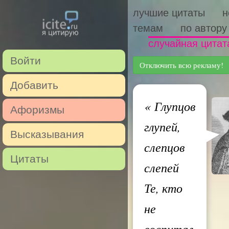
лучшие цитаты
н
темам
по автору
случайная цитат
Войти
Отключить всю рекламу!
Добавить
«
Глупцов
Афоризмы
глупей,
Высказывания
слепцов
Цитаты
слепей
Те, кто
не
воспитал