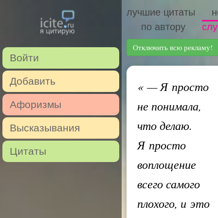
лучшие цитаты
н
по автору
слу
Отключить всю рекламу!
Войти
Добавить
«
— Я просто
не понимала,
Афоризмы
что делаю.
Высказывания
Я просто
Цитаты
воплощение
всего самого
плохого, и это