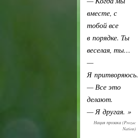
— Когда мы
вместе, с
тобой все
в порядке. Ты
веселая, ты…
—
Я притворяюсь
— Все это
делают.
— Я другая.
»
Нация прозака (Prozac
Nation)