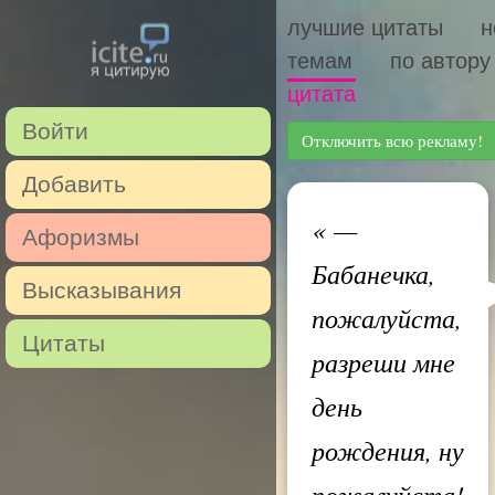
лучшие цитаты
н
темам
по автору
цитата
Войти
Отключить всю рекламу!
Добавить
«
—
Афоризмы
Бабанечка,
Высказывания
пожалуйста,
Цитаты
разреши мне
день
рождения, ну
пожалуйста!