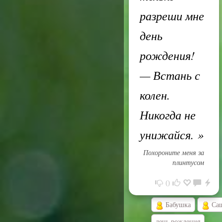
разреши мне
день
рождения!
— Встань с
колен.
Никогда не
унижайся.
»
Похороните меня за
плинтусом
0
Бабушка
Са
день рождения