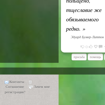
польщено,
тщеславие же
обязываемого
редко.
»
Эдуард Булвер-Литтон
0
просьба
помощь
Контакты
Соглашение
Зачем мне
регистрация?