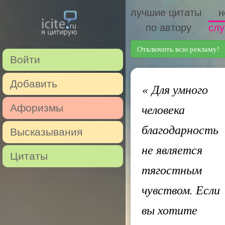
лучшие цитаты
н
по автору
слу
Отключить всю рекламу!
Войти
Добавить
«
Для умного
человека
Афоризмы
благодарность
Высказывания
не является
Цитаты
тягостным
чувством. Если
вы хотите