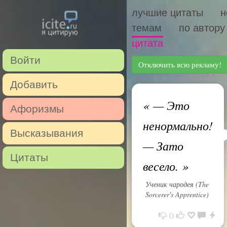
лучшие цитаты
н
темам
по автору
цитата
Войти
Отключить всю рекламу!
Добавить
«
— Это
Афоризмы
ненормально!
Высказывания
— Зато
Цитаты
весело.
»
Ученик чародея (The
Sorcerer's Apprentice)
0