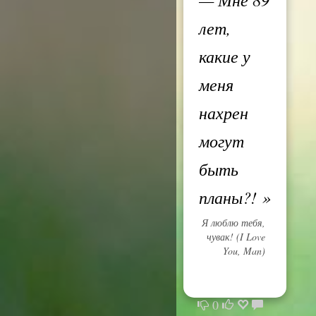
лет,
какие у
меня
нахрен
могут
быть
планы?!
»
Я люблю тебя,
чувак! (I Love
You, Man)
0