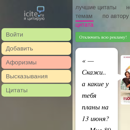
лучшие цитаты
н
темам
по автору
цитата
Войти
Отключить всю рекламу!
Добавить
«
—
Афоризмы
Скажи..
Высказывания
а какие у
Цитаты
тебя
планы на
13 июня?
— Мне 89