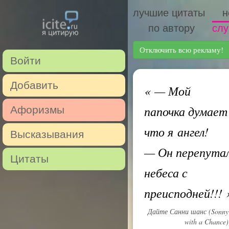
лучшие цитаты
н
по автору
слу
Отключить всю рекламу!
Войти
Добавить
«
— Мой
папочка думает
Афоризмы
что я ангел!
Высказывания
— Он перепута
Цитаты
небеса с
преисподней!!!
Дайте Санни шанс (Sonny
with a Chance)