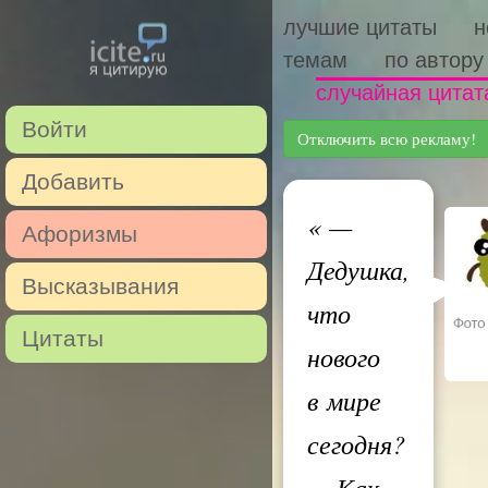
лучшие цитаты
н
темам
по автору
случайная цитат
Войти
Отключить всю рекламу!
Добавить
«
—
Афоризмы
Дедушка,
Высказывания
что
Цитаты
нового
в мире
сегодня?
— Как