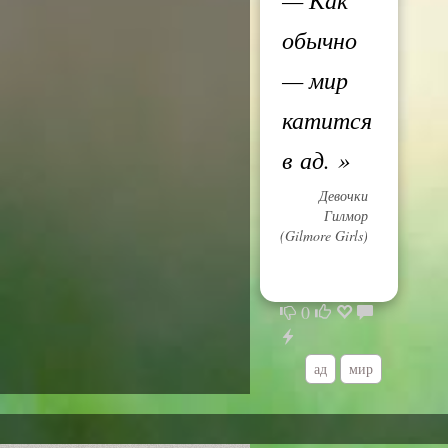
обычно
— мир
катится
в ад.
»
Девочки
Гилмор
(Gilmore Girls)
0
ад
мир