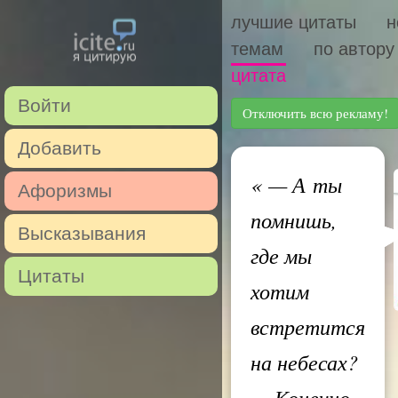
лучшие цитаты
н
темам
по автору
цитата
Войти
Отключить всю рекламу!
Добавить
«
— А ты
Афоризмы
помнишь,
Высказывания
где мы
Цитаты
хотим
встретится
на небесах?
— Конечно