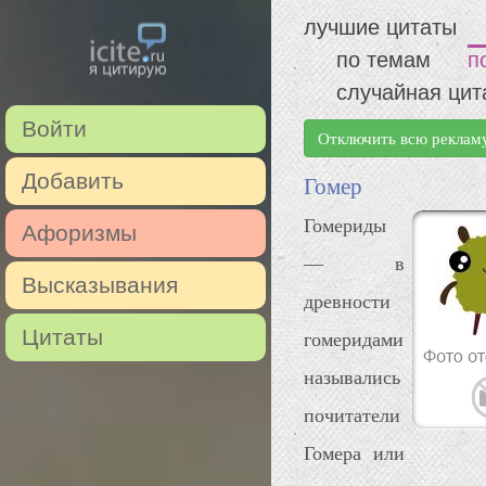
лучшие цитаты
по темам
п
случайная цит
Войти
Отключить всю реклам
Добавить
Гомер
Гомериды
Афоризмы
— в
Высказывания
древности
Цитаты
гомеридами
назывались
почитатели
Гомера или