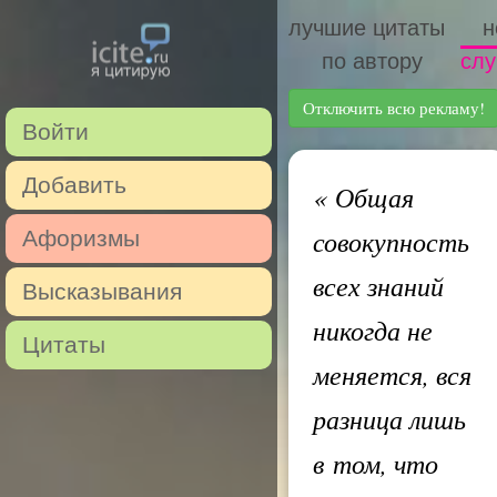
лучшие цитаты
н
по автору
слу
Отключить всю рекламу!
Войти
Добавить
«
Общая
совокупность
Афоризмы
всех знаний
Высказывания
никогда не
Цитаты
меняется, вся
разница лишь
в том, что