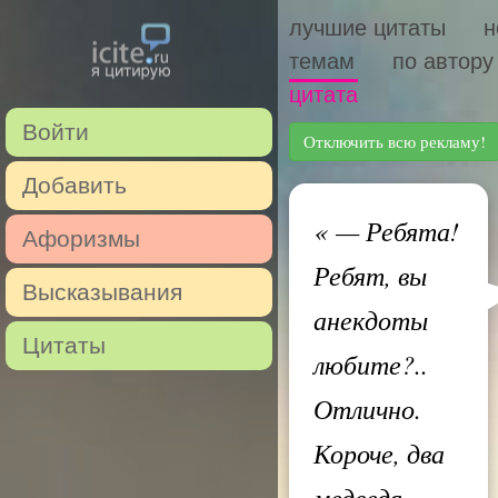
лучшие цитаты
н
темам
по автору
цитата
Войти
Отключить всю рекламу!
Добавить
«
— Ребята!
Афоризмы
Ребят, вы
Высказывания
анекдоты
Цитаты
любите?..
Отлично.
Короче, два
медведя