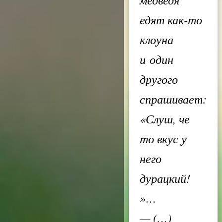
едят как-то
клоуна
и один
другого
спрашивает:
«Слуш, че
то вкус у
него
дурацкий!
»…
— (…)