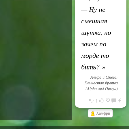
— Ну не
смешная
шутка, но
зачем по
морде то
бить?
»
Альфа и Омега:
Клыкастая братва
(Alpha and Omega)
1
Хамфри