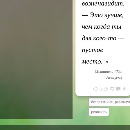
возненавидит.
— Это лучше,
чем когда ты
для кого-то —
пустое
место.
»
Мстители (The
Avengers)
0
безразличие, равнод
ревность