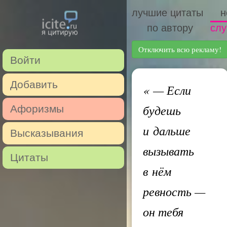
лучшие цитаты
н
по автору
слу
Отключить всю рекламу!
Войти
Добавить
«
— Если
будешь
Афоризмы
и дальше
Высказывания
вызывать
Цитаты
в нём
ревность —
он тебя