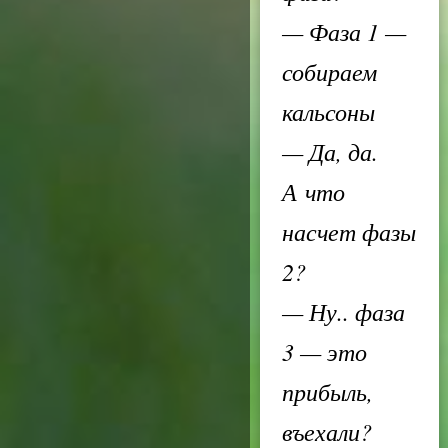
— Фаза 1 —
собираем
кальсоны
— Да, да.
А что
насчет фазы
2?
— Ну.. фаза
3 — это
прибыль,
въехали?