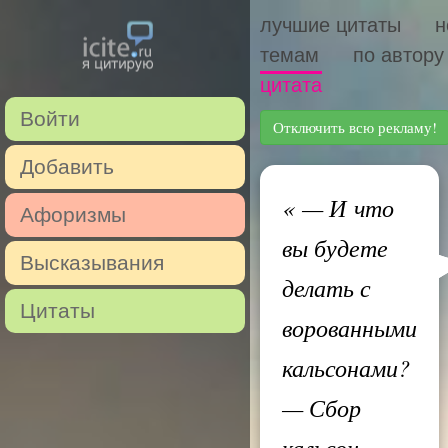
лучшие цитаты
н
темам
по автору
цитата
Войти
Отключить всю рекламу!
Добавить
«
— И что
Афоризмы
вы будете
Высказывания
делать с
Цитаты
ворованными
кальсонами?
— Сбор
кальсон —