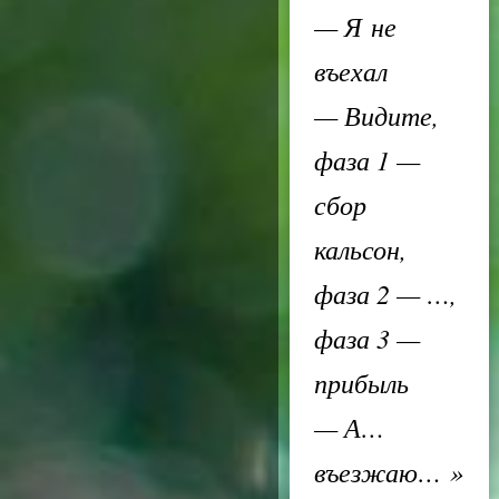
— Я не
въехал
— Видите,
фаза 1 —
сбор
кальсон,
фаза 2 — …,
фаза 3 —
прибыль
— А…
въезжаю…
»