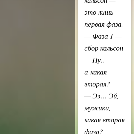
это лишь
первая фаза.
— Фаза 1 —
сбор кальсон
— Ну..
а какая
вторая?
— Ээ… Эй,
мужики,
какая вторая
фаза?