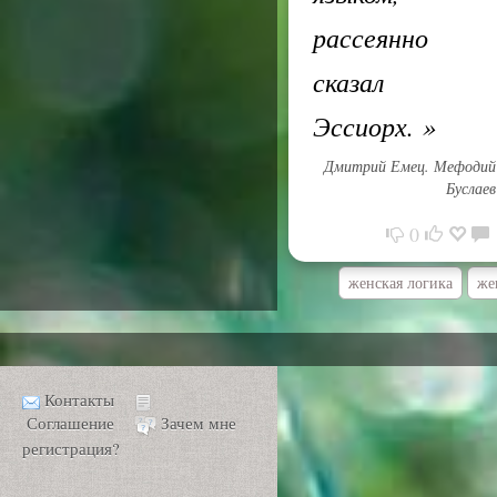
рассеянно
сказал
Эссиорх.
»
Дмитрий Емец. Мефодий
Буслаев
0
женская логика
же
Контакты
Соглашение
Зачем мне
регистрация?