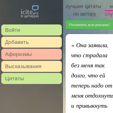
лучшие цитаты
н
по автору
слу
Отключить всю рекламу!
Войти
Добавить
«
Она заявила,
что страдала
Афоризмы
без меня так
Высказывания
долго, что ей
Цитаты
теперь надо от
меня отдохнут
и привыкнуть