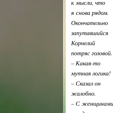
к мысли, что
я снова рядом.
Окончательно
запутавшийся
Корнелий
потряс головой.
– Какая-то
мутная логика!
– Сказал он
жалобно.
– С женщинам