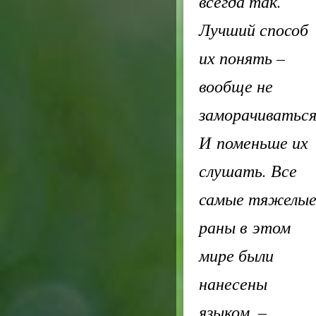
всегда так.
Лучший способ
их понять –
вообще не
заморачиваться
И поменьше их
слушать. Все
самые тяжелы
раны в этом
мире были
нанесены
языком, –