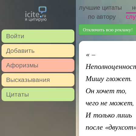
лучшие цитаты
н
по автору
слу
Отключить всю рекламу!
Войти
Добавить
«
–
Неполноценнос
Афоризмы
Мишу гложет.
Высказывания
Он хочет то,
Цитаты
чего не может,
И только лишь
после «двухсот