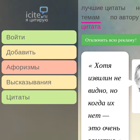
лучшие цитаты
н
темам
по автору
цитата
Войти
Отключить всю рекламу!
Добавить
«
Хотя
Афоризмы
извилин не
Высказывания
видно, но
Цитаты
когда их
нет —
это очень
заметно
»