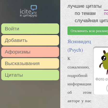
лучшие цитаты
по темам
п
случайная цит
Войти
Отключить всю реклам
Добавить
Ясновидец
(Psych)
Афоризмы
К
Высказывания
сожалению,
Цитаты
подробной
информации
об этом
авторе у нас