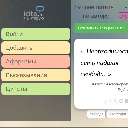
лучшие цитаты
н
по автору
слу
Отключить всю рекламу!
Войти
Добавить
«
Необходимос
есть падшая
Афоризмы
свобода.
»
Высказывания
Николай Александров
Цитаты
Бердя
0
свобода
необходим