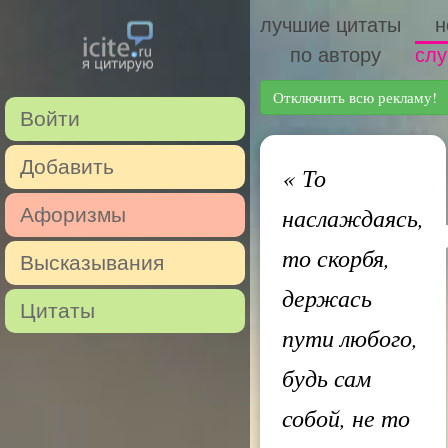
лучшие цитаты
н
по автору
слу
Отключить всю рекламу!
Войти
Добавить
«
То
наслаждаясь,
Афоризмы
то скорбя,
Высказывания
держась
Цитаты
пути любого,
будь сам
собой, не то