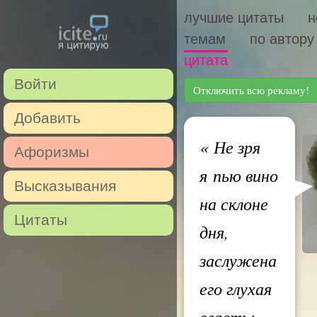
лучшие цитаты
н
темам
по автору
цитата
Войти
Отключить всю рекламу!
Добавить
«
Не зря
Афоризмы
я пью вино
Высказывания
на склоне
Цитаты
дня,
заслужена
его глухая
власть;