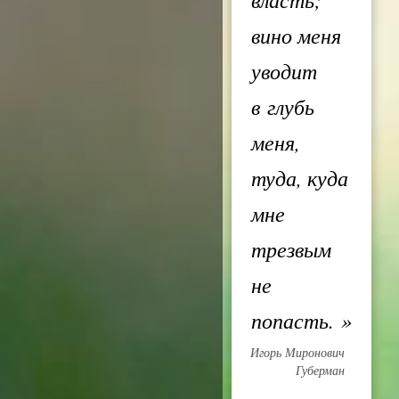
вино меня
уводит
в глубь
меня,
туда, куда
мне
трезвым
не
попасть.
»
Игорь Миронович
Губерман