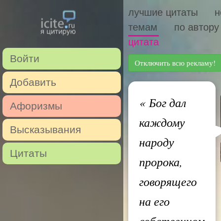
лучшие цитаты
н
темам
по автору
цитата
Войти
Отключить всю рекламу!
Добавить
«
Бог дал
Афоризмы
каждому
Высказывания
народу
Цитаты
пророка,
говорящего
на его
собственном