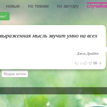
новые
по темам
по автору
случайна
аму!
ыраженная мысль звучит умно на всех
Джон Драйден
0
Мудрые цитаты