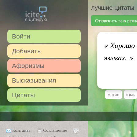
лучшие цитаты
Отключить всю рекл
Войти
«
Хорошо в
Добавить
языках.
»
Афоризмы
Высказывания
Цитаты
мысли
язык
Контакты
Соглашение