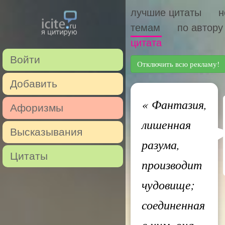
лучшие цитаты
н
темам
по автору
цитата
Войти
Отключить всю рекламу!
Добавить
«
Фантазия,
Афоризмы
лишенная
Высказывания
разума,
Цитаты
производит
чудовище;
соединенная
с ним, она