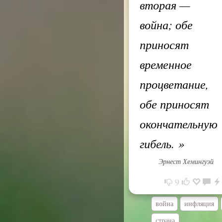
вторая —
война; обе
приносят
временное
процветание,
обе приносят
окончательную
гибель.
»
Эрнест Хемингуэй
9
война
инфляция
страна