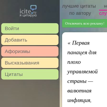
лучшие цитаты
н
по автору
слу
Отключить всю рекламу!
Войти
Добавить
«
Первая
панацея для
Афоризмы
плохо
Высказывания
управляемой
Цитаты
страны —
валютная
инфляция,