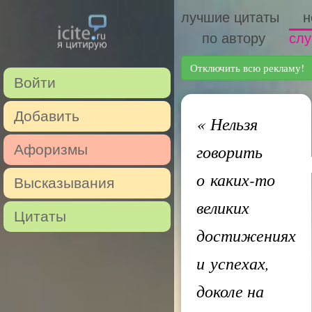
лучшие цитаты
н
по автору
слу
Отключить всю рекламу!
Войти
Добавить
«
Нельзя
говорить
Афоризмы
о каких-то
Высказывания
великих
Цитаты
достижениях
и успехах,
доколе на