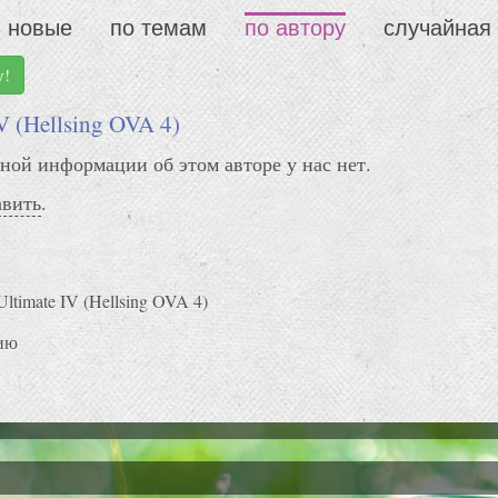
новые
по темам
по автору
случайная
у!
IV (Hellsing OVA 4)
ной информации об этом авторе у нас нет.
авить
.
Ultimate IV (Hellsing OVA 4)
ию