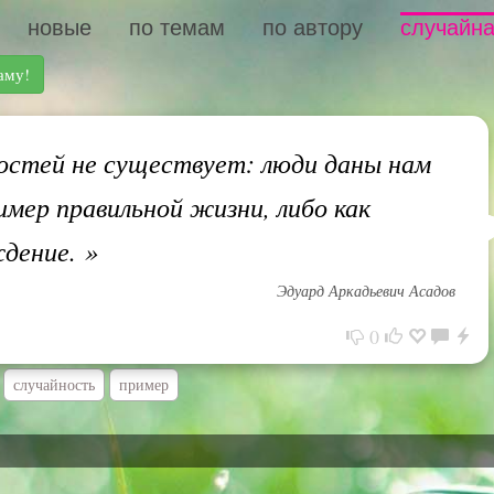
новые
по темам
по автору
случайна
аму!
стей не существует: люди даны нам
ример правильной жизни, либо как
ждение.
»
Эдуард Аркадьевич Асадов
0
случайность
пример