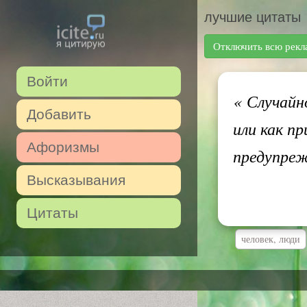
лучшие цитаты
Отключить всю рекл
Войти
«
Случайно
Добавить
или как п
Афоризмы
предупре
Высказывания
Цитаты
человек, люди