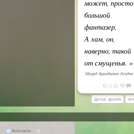
может, просто
большой
фантазер,
А хам, он,
наверно, такой
от смущенья.
»
Эдуард Аркадьевич Асадов
0
друзья, дружба
чел
Контакты