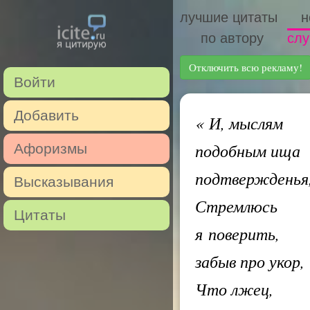
лучшие цитаты
н
по автору
слу
Отключить всю рекламу!
Войти
Добавить
«
И, мыслям
подобным ища
Афоризмы
подтвержденья
Высказывания
Стремлюсь
Цитаты
я поверить,
забыв про укор,
Что лжец,