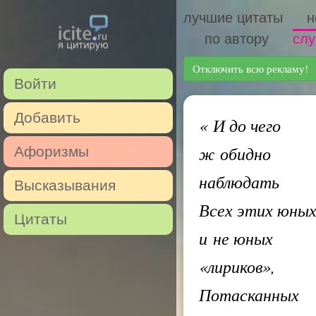
лучшие цитаты
н
по автору
слу
Отключить всю рекламу!
Войти
Добавить
«
И до чего
ж обидно
Афоризмы
наблюдать
Высказывания
Всех этих юны
Цитаты
и не юных
«лириков»,
Потасканных