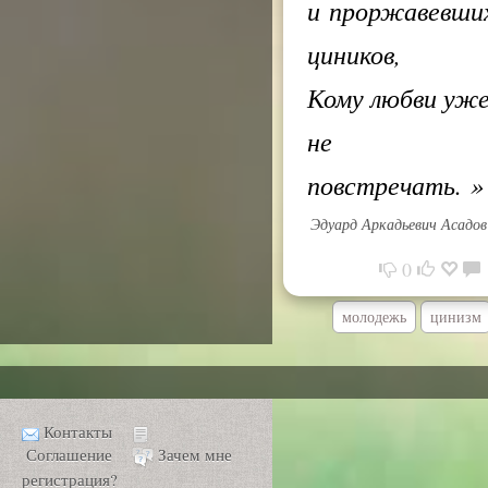
и проржавевши
циников,
Кому любви уж
не
повстречать.
»
Эдуард Аркадьевич Асадов
0
молодежь
цинизм
Контакты
Соглашение
Зачем мне
регистрация?