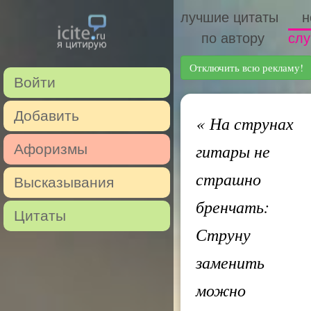
лучшие цитаты
н
по автору
слу
Отключить всю рекламу!
Войти
Добавить
«
На струнах
гитары не
Афоризмы
страшно
Высказывания
бренчать:
Цитаты
Струну
заменить
можно