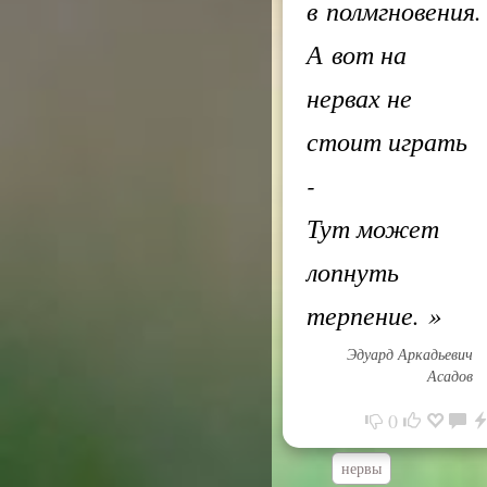
в полмгновения.
А вот на
нервах не
стоит играть
-
Тут может
лопнуть
терпение.
»
Эдуард Аркадьевич
Асадов
0
нервы