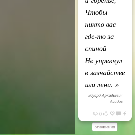
Чтобы
никто вас
где-то за
спиной
Не упрекнул
в зазнайстве
или лени.
»
Эдуард Аркадьевич
Асадов
0
отношения