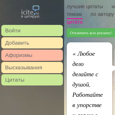
лучшие цитаты
н
темам
по автору
цитата
Войти
Отключить всю рекламу!
Добавить
«
Любое
Афоризмы
дело
Высказывания
делайте с
Цитаты
душой,
Работайте
в упорстве
и горенье,