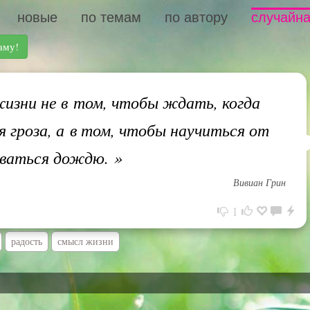
новые
по темам
по автору
случайна
аму!
зни не в том, чтобы ждать, когда
я гроза, а в том, чтобы научиться от
оваться дождю.
»
Вивиан Грин
1
радость
смысл жизни