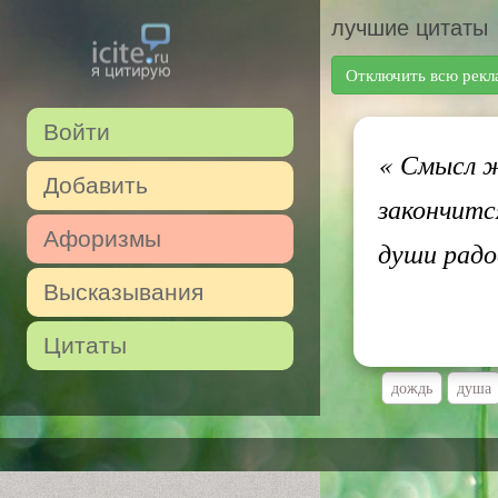
лучшие цитаты
Отключить всю рекл
Войти
«
Смысл жи
Добавить
закончитс
Афоризмы
души рад
Высказывания
Цитаты
дождь
душа