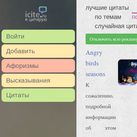
лучшие цитаты
по темам
п
случайная цит
Войти
Отключить всю реклам
Добавить
Angry
birds
Афоризмы
seasons
Высказывания
К
Цитаты
сожалению,
подробной
информации
об этом