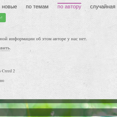
новые
по темам
по автору
случайная
у!
ной информации об этом авторе у нас нет.
авить
.
s Creed 2
ию