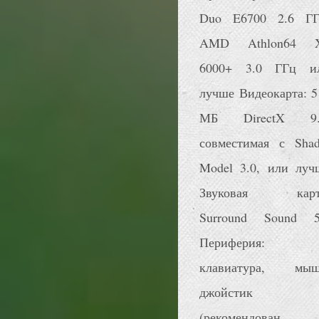
Duo E6700 2.6 ГГ
AMD Athlon64 
6000+ 3.0 ГГц и
лучше Видеокарта: 5
МБ DirectX 9.
совместимая с Shad
Model 3.0, или луч
Звуковая карт
Surround Sound 5
Периферия:
клавиатура, мыш
джойстик
(рекомендован