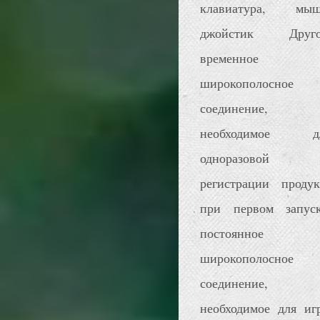
клавиатура, мыш
джойстик Друго
временное
широкополосное
соединение,
необходимое д
одноразовой
регистрации продук
при первом запуск
постоянное
широкополосное
соединение,
необходимое для иг