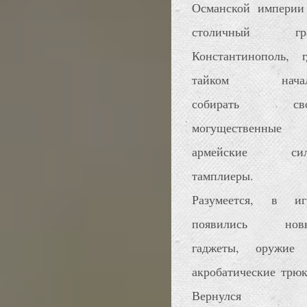
Османской империи
столичный гр
Константинополь, г
тайком нача
собирать св
могущественные
армейские си
тамплиеры.
Разумеется, в иг
появились нов
гаджеты, оружие
акробатические трюк
Вернулся 