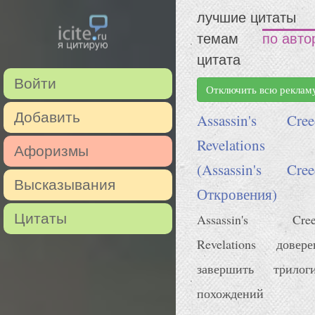
лучшие цитаты
темам
по авто
цитата
Войти
Отключить всю реклам
Добавить
Assassin's Cree
Revelations
Афоризмы
(Assassin's Cree
Высказывания
Откровения)
Цитаты
Assassin's Cree
Revelations довере
завершить трилог
похождений