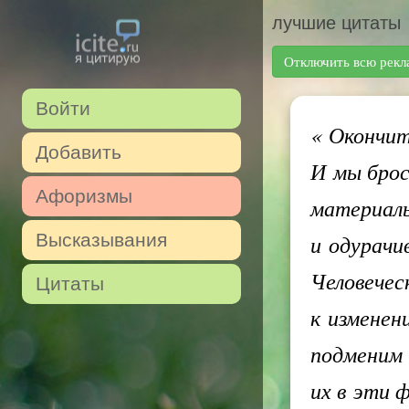
лучшие цитаты
Отключить всю рекл
Войти
«
Окончитс
Добавить
И мы брос
Афоризмы
материаль
Высказывания
и одурачи
Человечес
Цитаты
к изменен
подменим 
их в эти 