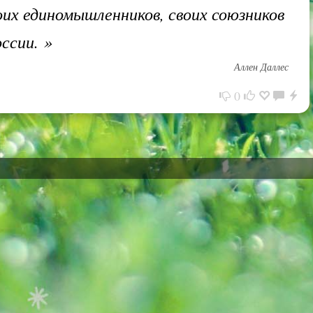
оих единомышленников, своих союзников
оссии.
»
Аллен Даллес
0