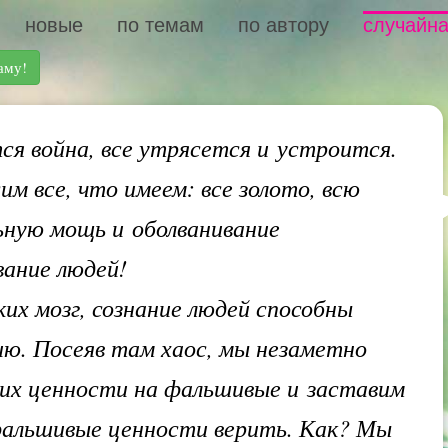
новые
по темам
по автору
случайна
аму!
я война, все утрясется и устроится.
им все, что имеем: все золото, всю
ную мощь и оболванивание
вание людей!
ких мозг, сознание людей способны
ию. Посеяв там хаос, мы незаметно
их ценности на фальшивые и заставим
фальшивые ценности верить. Как? Мы