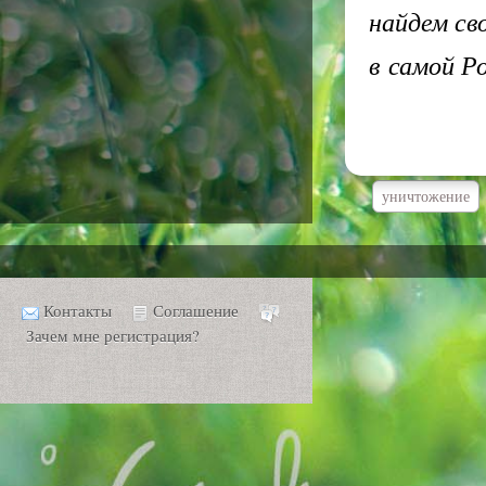
найдем св
в самой Р
уничтожение
Контакты
Соглашение
Зачем мне регистрация?