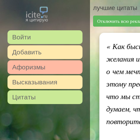
лучшие цитаты
Отключить всю рекл
Войти
«
Как быст
Добавить
желания и
Афоризмы
о чем меч
Высказывания
этому пре
что мы ст
Цитаты
думаем, ч
повторит