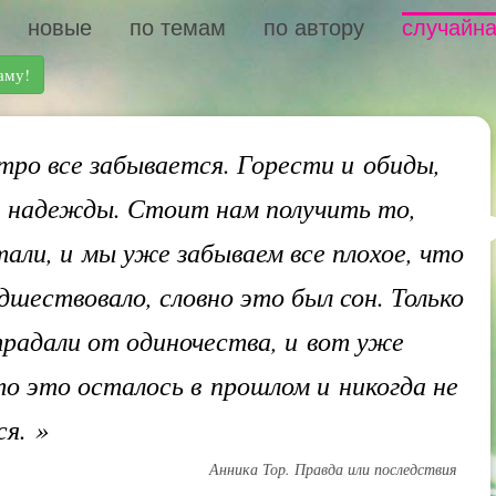
новые
по темам
по автору
случайна
аму!
ро все забывается. Горести и обиды,
 надежды. Стоит нам получить то,
тали, и мы уже забываем все плохое, что
дшествовало, словно это был сон. Только
радали от одиночества, и вот уже
то это осталось в прошлом и никогда не
ся.
»
Анника Тор. Правда или последствия