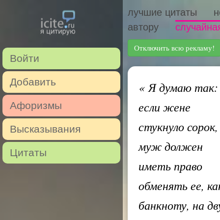
лучшие цитаты
н
автору
случайна
Отключить всю рекламу!
Войти
Добавить
«
Я думаю так:
если жене
Афоризмы
стукнуло сорок,
Высказывания
муж должен
Цитаты
иметь право
обменять ее, ка
банкноту, на дв