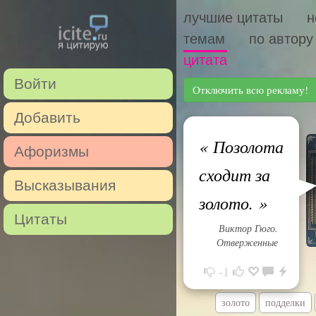
лучшие цитаты
н
темам
по автору
цитата
Войти
Отключить всю рекламу!
Добавить
«
Позолота
Афоризмы
сходит за
Высказывания
золото.
»
Цитаты
Виктор Гюго.
Отверженные
-1
золото
подделки